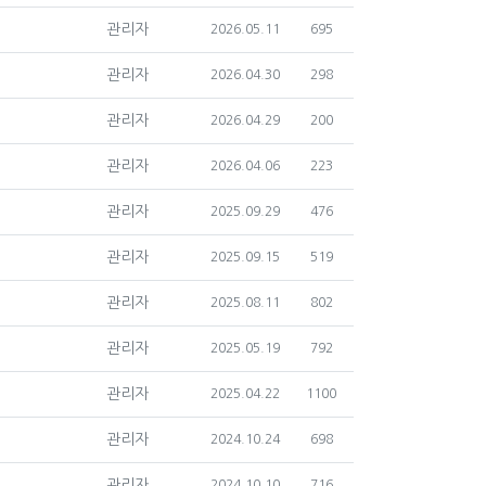
등록자
관리자
등록일
조회
2026.05.11
695
등록자
관리자
등록일
조회
2026.04.30
298
등록자
관리자
등록일
조회
2026.04.29
200
등록자
관리자
등록일
조회
2026.04.06
223
등록자
관리자
등록일
조회
2025.09.29
476
등록자
관리자
등록일
조회
2025.09.15
519
등록자
관리자
등록일
조회
2025.08.11
802
등록자
관리자
등록일
조회
2025.05.19
792
등록자
관리자
등록일
조회
2025.04.22
1100
등록자
관리자
등록일
조회
2024.10.24
698
등록자
관리자
등록일
조회
2024.10.10
716