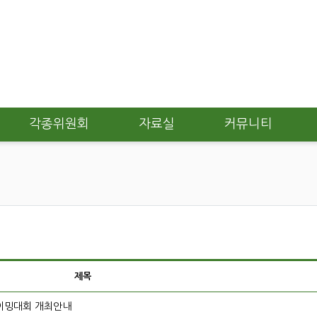
각종위원회
자료실
커뮤니티
제목
라이밍대회 개최안내