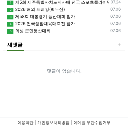
등록일
제5회 제주특별자치도지사배 전국 스포츠클라이밍대회 개
07.24
1
등록일
2026 해외 트레킹(백두산)
07.06
2
등록일
제58회 대통령기 등산대회 참가
07.06
3
등록일
2026 전국생활체육대축전 참가
07.06
4
등록일
의성 군민등산대회
07.06
5
새댓글
댓글이 없습니다.
이용약관
개인정보처리방침
이메일 무단수집거부