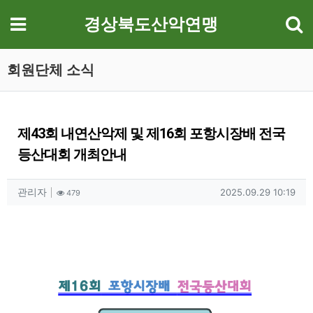
기
메뉴
경상북도산악연맹
회원단체 소식
제43회 내연산악제 및 제16회 포항시장배 전국
등산대회 개최안내
작성자 정보
작성
조회
작성일
관리자
2025.09.29 10:19
479
컨텐츠 정보
본문