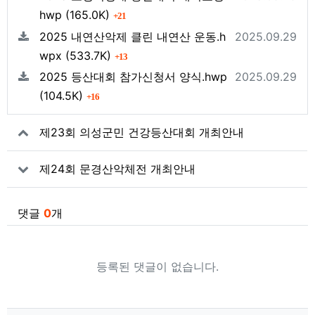
파일크기
회 다운로드
hwp
(165.0K)
21
등록일
2025 내연산악제 클린 내연산 운동.h
2025.09.29
파일크기
회 다운로드
wpx
(533.7K)
13
등록일
2025 등산대회 참가신청서 양식.hwp
2025.09.29
파일크기
회 다운로드
(104.5K)
16
제23회 의성군민 건강등산대회 개최안내
제24회 문경산악체전 개최안내
댓글
0
개
등록된 댓글이 없습니다.