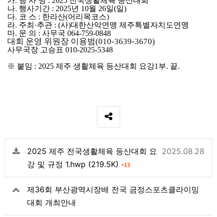
가
.
행 사 명
: 2025
전국생활체육 등산대회
나
.
행사기간
: 2025
년
10
월
26
일
(
일
)
다
.
코 스
:
한라산
(
어리목코스
)
라
.
주최
·
추관
: (
사
)
대한산악연맹 제주특별자치도연맹
마
.
문 의
:
사무국
064-759-0848
대회 운영 위원장 이용범
(010-3639-3670)
사무국장 고승표
010-2025-5348
※
붙임
: 2025
제주 생활체육 등산대회 요강
1
부
.
끝
.
SNS 공유
관련자료
등록일
2025 제주 전국생활체육 등산대회 요
2025.08.28
파일크기
회 다운로드
강 및 규정 1.hwp
(219.5K)
13
제36회 부산광역시장배 전국 금정스포츠클라이밍
대회 개최안내