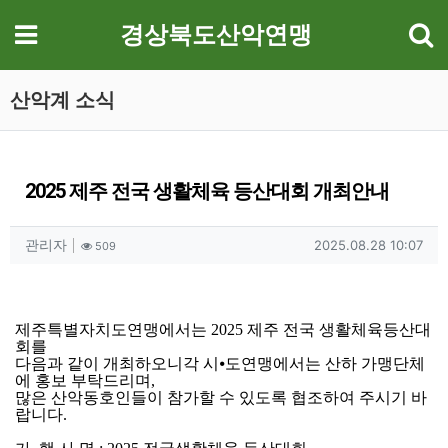
기
메뉴
경상북도산악연맹
산악계 소식
2025 제주 전국 생활체육 등산대회 개최안내
작성자 정보
작성
조회
작성일
관리자
2025.08.28 10:07
509
컨텐츠 정보
본문
제주특별자치도연맹에서는
2025
제주 전국 생활체육등산대
회를
다음과 같이 개최하오니각 시
⦁
도연맹에서는 산하 가맹단체
에 홍보 부탁드리며
,
많은 산악동호인들이 참가할 수 있도록 협조하여 주시기 바
랍니다
.