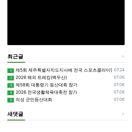
최근글
등록일
제5회 제주특별자치도지사배 전국 스포츠클라이밍대회 개
07.24
1
등록일
2026 해외 트레킹(백두산)
07.06
2
등록일
제58회 대통령기 등산대회 참가
07.06
3
등록일
2026 전국생활체육대축전 참가
07.06
4
등록일
의성 군민등산대회
07.06
5
새댓글