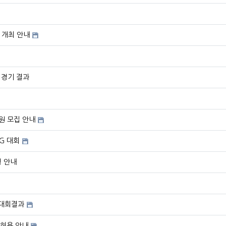
회 개최 안내
회
 경기 결과
원 모집 안내
NG 대회
청 안내
L 대회결과
 허용 안내