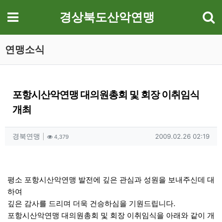
기
메뉴
경상북도산악연맹
연맹소식
포항시산악연맹 대의원총회 및 회장 이취임식
개최
작성자 정보
작성
조회
작성일
경북연맹
2009.02.26 02:19
4,379
컨텐츠 정보
본문
평소 포항시산악연맹 발전에 깊은 관심과 성원을 보내주신데 대
하여
깊은 감사를 드리며 더욱 건승하심을 기원드립니다.
포항시산악연맹 대의원총회 및 회장 이취임식을 아래와 같이 개