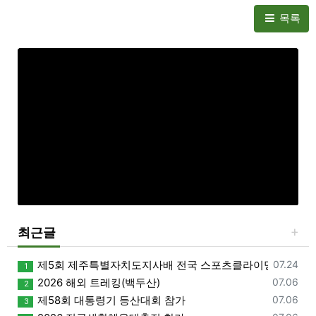
목록
최근글
등록일
제5회 제주특별자치도지사배 전국 스포츠클라이밍대회 개
07.24
1
등록일
2026 해외 트레킹(백두산)
07.06
2
등록일
제58회 대통령기 등산대회 참가
07.06
3