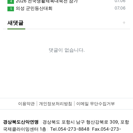
등록일
2026 전국생활체육대축전 참가
07.06
4
등록일
의성 군민등산대회
07.06
5
새댓글
댓글이 없습니다.
이용약관
개인정보처리방침
이메일 무단수집거부
경상북도산악연맹
경상북도 포항시 남구 형산강북로 309, 포항
|
국제클라이밍센터 1층
Tel.054-273-8848
Fax.054-273-
|
|