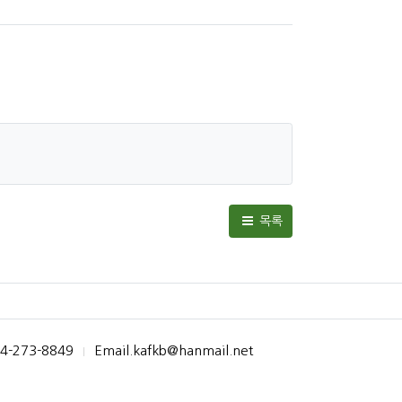
목록
54-273-8849
Email.kafkb@hanmail.net
|