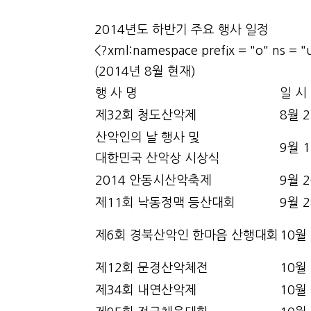
본문
2014년도 하반기 주요 행사 일정
<?xml:namespace prefix = "o" ns = "
(2014년 8월 현재)
행 사 명
일 시
제32회 청도산악제
8월 
산악인의 날 행사 및
9월 
대한민국 산악상 시상식
2014 안동시산악축제
9월 
제11회 낙동정맥 등산대회
9월 
제6회 경북산악인 한마음 산행대회
10월
제12회 문경산악체전
10월
제34회 내연산악제
10월