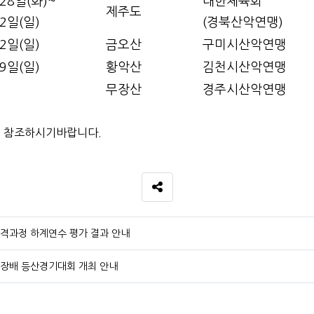
 28일(화)~
대한체육회
제주도
 2일(일)
(경북산악연맹)
 2일(일)
금오산
구미시산악연맹
 9일(일)
황악산
김천시산악연맹
무장산
경주시산악연맹
페 참조하시기바랍니다.
SNS 공유
자격과정 하계연수 평가 결과 안내
시장배 등산경기대회 개최 안내