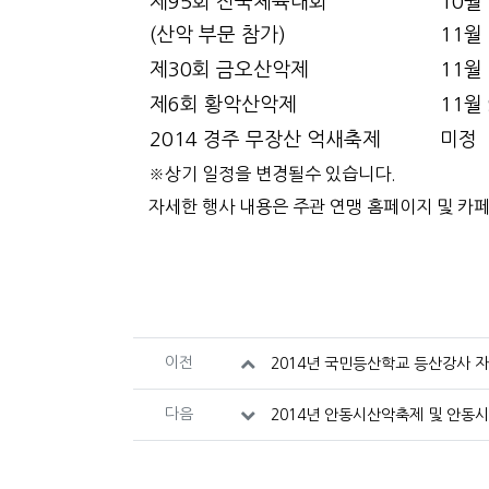
제95회 전국체육대회
10월
(산악 부문 참가)
11월
제30회 금오산악제
11월
제6회 황악산악제
11월
2014 경주 무장산 억새축제
미정
※상기 일정을 변경될수 있습니다.
자세한 행사 내용은 주관 연맹 홈페이지 및 카
관련자료
이전
2014년 국민등산학교 등산강사 
다음
2014년 안동시산악축제 및 안동