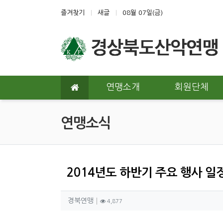
상단 네비
즐겨찾기
새글
08월 07일(금)
메인 메뉴
연맹소개
회원단체
연맹소식
2014년도 하반기 주요 행사 일
작성자 정보
작성
조회
경북연맹
4,877
컨텐츠 정보