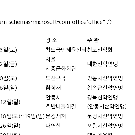
urn:schemas-microsoft-com:office:office" />
장 소
주 관
23일(토)
청도국민체육센터
청도산악회
서울
12일(금)
대한산악연맹
세종문화회관
20일(토)
도산구곡
안동시산악연맹
28일(일)
황장재
청송군산악연맹
안동시
경북산악연맹
 12일(일)
호반나들이길
(안동시산악연맹)
 18일(토)~19일(일)
문경새재
문경시산악연맹
 26일(일)
내연산
포항시산악연맹