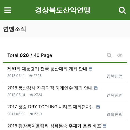
기
메뉴
경상북도산악연맹
연맹소식
조회
Total
626
/ 40 Page
게시판 검
제51회 대통령기 전국 등산대회 개최 안내
등록일
조회
등록자
2018.05.11
2728
경북연맹
2018 등산강사 자격과정 하계연수 개최 안내
등록일
조회
등록자
2018.05.14
2724
경북연맹
2017 청송 DRY TOOLING 시리즈 대회(2차)…
등록일
조회
등록자
2017.06.22
2719
경북연맹
2018 평창동계올림픽 성화봉송 주제가 음원 배포