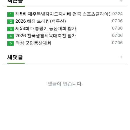
최근글
등록일
제5회 제주특별자치도지사배 전국 스포츠클라이밍대회 개
07.24
1
등록일
2026 해외 트레킹(백두산)
07.06
2
등록일
제58회 대통령기 등산대회 참가
07.06
3
등록일
2026 전국생활체육대축전 참가
07.06
4
등록일
의성 군민등산대회
07.06
5
새댓글
댓글이 없습니다.