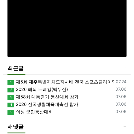
최근글
등록일
제5회 제주특별자치도지사배 전국 스포츠클라이밍대회 개
07.24
1
등록일
2026 해외 트레킹(백두산)
07.06
2
등록일
제58회 대통령기 등산대회 참가
07.06
3
등록일
2026 전국생활체육대축전 참가
07.06
4
등록일
의성 군민등산대회
07.06
5
새댓글